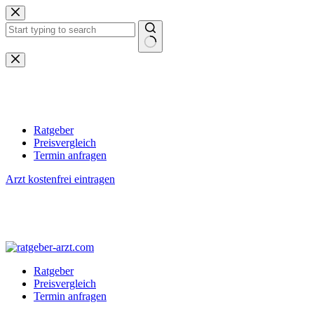
Zum
Inhalt
springen
Keine
Ergebnisse
Ratgeber
Preisvergleich
Termin anfragen
Arzt kostenfrei eintragen
Ratgeber
Preisvergleich
Termin anfragen