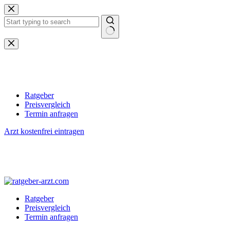
Zum
Inhalt
springen
Keine
Ergebnisse
Ratgeber
Preisvergleich
Termin anfragen
Arzt kostenfrei eintragen
Ratgeber
Preisvergleich
Termin anfragen