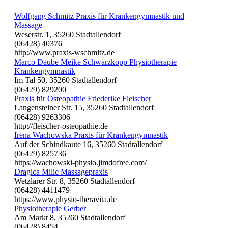
Wolfgang Schmitz Praxis für Krankengymnastik und
Massage
Weserstr. 1, 35260 Stadtallendorf
(06428) 40376
http://www.praxis-wschmitz.de
Marco Daube Meike Schwarzkopp Physiotherapie
Krankengymnastik
Im Tal 50, 35260 Stadtallendorf
(06429) 829200
Praxis für Osteopathie Friederike Fleischer
Langensteiner Str. 15, 35260 Stadtallendorf
(06428) 9263306
http://fleischer-osteopathie.de
Irena Wachowska Praxis für Krankengymnastik
Auf der Schindkaute 16, 35260 Stadtallendorf
(06429) 825736
https://wachowski-physio.jimdofree.com/
Dragica Milic Massagepraxis
Wetzlarer Str. 8, 35260 Stadtallendorf
(06428) 4411479
https://www.physio-theravita.de
Physiotherapie Gerber
Am Markt 8, 35260 Stadtallendorf
(06428) 8454