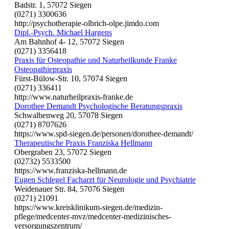
Badstr. 1, 57072 Siegen
(0271) 3300636
http://psychotherapie-olbrich-olpe.jimdo.com
Dipl.-Psych. Michael Hargens
Am Bahnhof 4- 12, 57072 Siegen
(0271) 3356418
Praxis für Osteopathie und Naturheilkunde Franke
Osteopathiepraxis
Fürst-Bülow-Str. 10, 57074 Siegen
(0271) 336411
http://www.naturheilpraxis-franke.de
Dorothee Demandt Psychologische Beratungspraxis
Schwalbenweg 20, 57078 Siegen
(0271) 8707626
https://www.spd-siegen.de/personen/dorothee-demandt/
Therapeutische Praxis Franziska Hellmann
Obergraben 23, 57072 Siegen
(02732) 5533500
https://www.franziska-hellmann.de
Eugen Schlegel Facharzt für Neurologie und Psychiatrie
Weidenauer Str. 84, 57076 Siegen
(0271) 21091
https://www.kreisklinikum-siegen.de/medizin-
pflege/medcenter-mvz/medcenter-medizinisches-
versorgungszentrum/