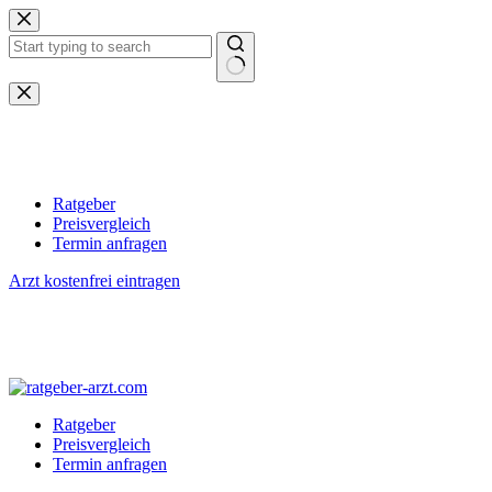
Zum
Inhalt
springen
Keine
Ergebnisse
Ratgeber
Preisvergleich
Termin anfragen
Arzt kostenfrei eintragen
Ratgeber
Preisvergleich
Termin anfragen