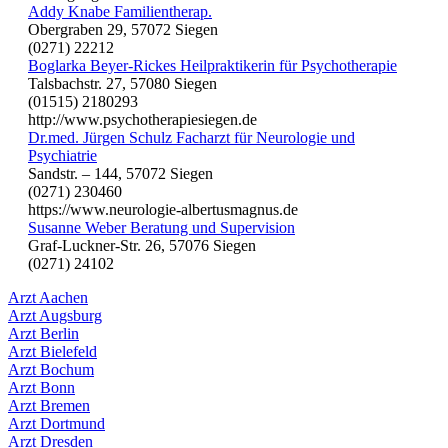
Addy Knabe Familientherap.
Obergraben 29, 57072 Siegen
(0271) 22212
Boglarka Beyer-Rickes Heilpraktikerin für Psychotherapie
Talsbachstr. 27, 57080 Siegen
(01515) 2180293
http://www.psychotherapiesiegen.de
Dr.med. Jürgen Schulz Facharzt für Neurologie und
Psychiatrie
Sandstr. – 144, 57072 Siegen
(0271) 230460
https://www.neurologie-albertusmagnus.de
Susanne Weber Beratung und Supervision
Graf-Luckner-Str. 26, 57076 Siegen
(0271) 24102
Arzt Aachen
Arzt Augsburg
Arzt Berlin
Arzt Bielefeld
Arzt Bochum
Arzt Bonn
Arzt Bremen
Arzt Dortmund
Arzt Dresden