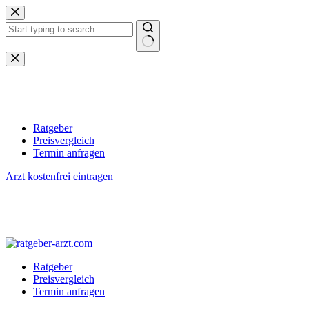
Zum
Inhalt
springen
Keine
Ergebnisse
Ratgeber
Preisvergleich
Termin anfragen
Arzt kostenfrei eintragen
Ratgeber
Preisvergleich
Termin anfragen