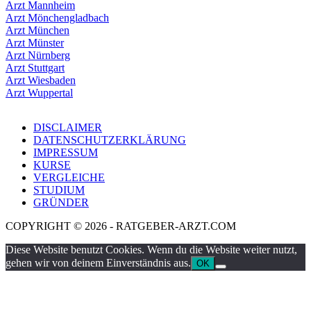
Arzt Mannheim
Arzt Mönchengladbach
Arzt München
Arzt Münster
Arzt Nürnberg
Arzt Stuttgart
Arzt Wiesbaden
Arzt Wuppertal
DISCLAIMER
DATENSCHUTZERKLÄRUNG
IMPRESSUM
KURSE
VERGLEICHE
STUDIUM
GRÜNDER
COPYRIGHT © 2026 - RATGEBER-ARZT.COM
Diese Website benutzt Cookies. Wenn du die Website weiter nutzt,
gehen wir von deinem Einverständnis aus.
OK