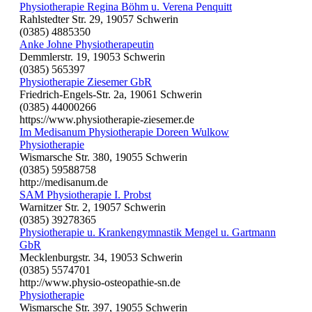
Physiotherapie Regina Böhm u. Verena Penquitt
Rahlstedter Str. 29, 19057 Schwerin
(0385) 4885350
Anke Johne Physiotherapeutin
Demmlerstr. 19, 19053 Schwerin
(0385) 565397
Physiotherapie Ziesemer GbR
Friedrich-Engels-Str. 2a, 19061 Schwerin
(0385) 44000266
https://www.physiotherapie-ziesemer.de
Im Medisanum Physiotherapie Doreen Wulkow
Physiotherapie
Wismarsche Str. 380, 19055 Schwerin
(0385) 59588758
http://medisanum.de
SAM Physiotherapie I. Probst
Warnitzer Str. 2, 19057 Schwerin
(0385) 39278365
Physiotherapie u. Krankengymnastik Mengel u. Gartmann
GbR
Mecklenburgstr. 34, 19053 Schwerin
(0385) 5574701
http://www.physio-osteopathie-sn.de
Physiotherapie
Wismarsche Str. 397, 19055 Schwerin