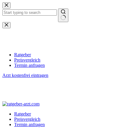
Zum
Inhalt
springen
Keine
Ergebnisse
Ratgeber
Preisvergleich
Termin anfragen
Arzt kostenfrei eintragen
Ratgeber
Preisvergleich
Termin anfragen