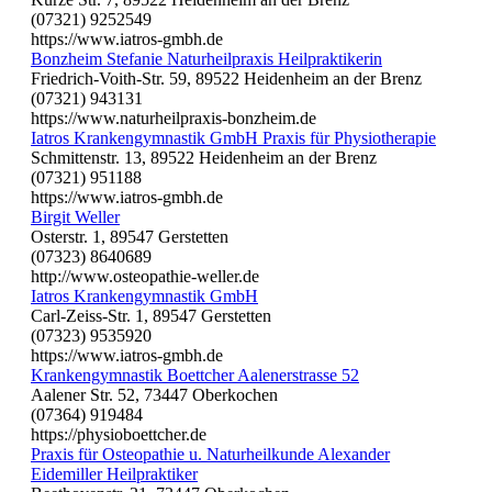
(07321) 9252549
https://www.iatros-gmbh.de
Bonzheim Stefanie Naturheilpraxis Heilpraktikerin
Friedrich-Voith-Str. 59, 89522 Heidenheim an der Brenz
(07321) 943131
https://www.naturheilpraxis-bonzheim.de
Iatros Krankengymnastik GmbH Praxis für Physiotherapie
Schmittenstr. 13, 89522 Heidenheim an der Brenz
(07321) 951188
https://www.iatros-gmbh.de
Birgit Weller
Osterstr. 1, 89547 Gerstetten
(07323) 8640689
http://www.osteopathie-weller.de
Iatros Krankengymnastik GmbH
Carl-Zeiss-Str. 1, 89547 Gerstetten
(07323) 9535920
https://www.iatros-gmbh.de
Krankengymnastik Boettcher Aalenerstrasse 52
Aalener Str. 52, 73447 Oberkochen
(07364) 919484
https://physioboettcher.de
Praxis für Osteopathie u. Naturheilkunde Alexander
Eidemiller Heilpraktiker