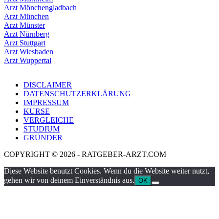
Arzt Mönchengladbach
Arzt München
Arzt Münster
Arzt Nürnberg
Arzt Stuttgart
Arzt Wiesbaden
Arzt Wuppertal
DISCLAIMER
DATENSCHUTZERKLÄRUNG
IMPRESSUM
KURSE
VERGLEICHE
STUDIUM
GRÜNDER
COPYRIGHT © 2026 - RATGEBER-ARZT.COM
Diese Website benutzt Cookies. Wenn du die Website weiter nutzt,
gehen wir von deinem Einverständnis aus.
OK