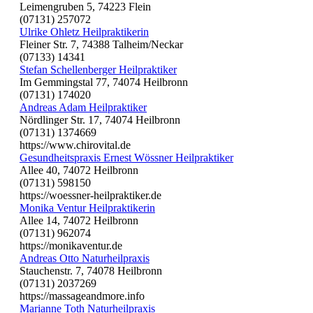
Leimengruben 5, 74223 Flein
(07131) 257072
Ulrike Ohletz Heilpraktikerin
Fleiner Str. 7, 74388 Talheim/Neckar
(07133) 14341
Stefan Schellenberger Heilpraktiker
Im Gemmingstal 77, 74074 Heilbronn
(07131) 174020
Andreas Adam Heilpraktiker
Nördlinger Str. 17, 74074 Heilbronn
(07131) 1374669
https://www.chirovital.de
Gesundheitspraxis Ernest Wössner Heilpraktiker
Allee 40, 74072 Heilbronn
(07131) 598150
https://woessner-heilpraktiker.de
Monika Ventur Heilpraktikerin
Allee 14, 74072 Heilbronn
(07131) 962074
https://monikaventur.de
Andreas Otto Naturheilpraxis
Stauchenstr. 7, 74078 Heilbronn
(07131) 2037269
https://massageandmore.info
Marianne Toth Naturheilpraxis