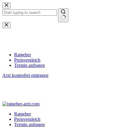
Zum
Inhalt
springen
Keine
Ergebnisse
Ratgeber
Preisvergleich
Termin anfragen
Arzt kostenfrei eintragen
Ratgeber
Preisvergleich
Termin anfragen