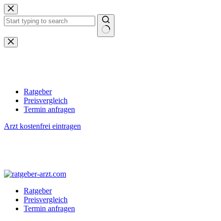
Zum
Inhalt
springen
Keine
Ergebnisse
Ratgeber
Preisvergleich
Termin anfragen
Arzt kostenfrei eintragen
Ratgeber
Preisvergleich
Termin anfragen