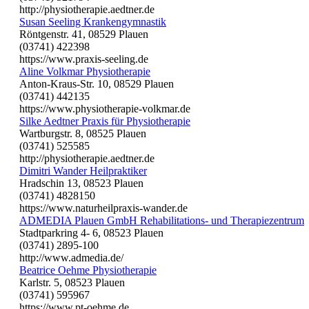
http://physiotherapie.aedtner.de
Susan Seeling Krankengymnastik
Röntgenstr. 41, 08529 Plauen
(03741) 422398
https://www.praxis-seeling.de
Aline Volkmar Physiotherapie
Anton-Kraus-Str. 10, 08529 Plauen
(03741) 442135
https://www.physiotherapie-volkmar.de
Silke Aedtner Praxis für Physiotherapie
Wartburgstr. 8, 08525 Plauen
(03741) 525585
http://physiotherapie.aedtner.de
Dimitri Wander Heilpraktiker
Hradschin 13, 08523 Plauen
(03741) 4828150
https://www.naturheilpraxis-wander.de
ADMEDIA Plauen GmbH Rehabilitations- und Therapiezentrum
Stadtparkring 4- 6, 08523 Plauen
(03741) 2895-100
http://www.admedia.de/
Beatrice Oehme Physiotherapie
Karlstr. 5, 08523 Plauen
(03741) 595967
https://www.pt-oehme.de