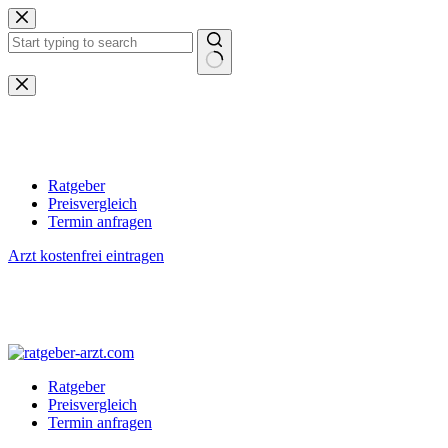
Zum
Inhalt
springen
Keine
Ergebnisse
Ratgeber
Preisvergleich
Termin anfragen
Arzt kostenfrei eintragen
Ratgeber
Preisvergleich
Termin anfragen