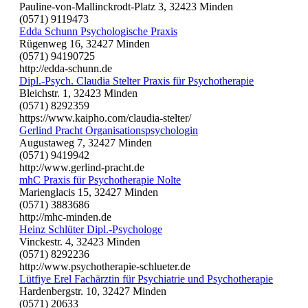
Pauline-von-Mallinckrodt-Platz 3, 32423 Minden
(0571) 9119473
Edda Schunn Psychologische Praxis
Rügenweg 16, 32427 Minden
(0571) 94190725
http://edda-schunn.de
Dipl.-Psych. Claudia Stelter Praxis für Psychotherapie
Bleichstr. 1, 32423 Minden
(0571) 8292359
https://www.kaipho.com/claudia-stelter/
Gerlind Pracht Organisationspsychologin
Augustaweg 7, 32427 Minden
(0571) 9419942
http://www.gerlind-pracht.de
mhC Praxis für Psychotherapie Nolte
Marienglacis 15, 32427 Minden
(0571) 3883686
http://mhc-minden.de
Heinz Schlüter Dipl.-Psychologe
Vinckestr. 4, 32423 Minden
(0571) 8292236
http://www.psychotherapie-schlueter.de
Lütfiye Erel Fachärztin für Psychiatrie und Psychotherapie
Hardenbergstr. 10, 32427 Minden
(0571) 20633