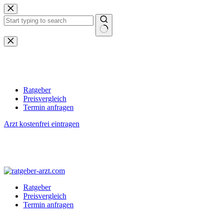
Zum
Inhalt
springen
Keine
Ergebnisse
Ratgeber
Preisvergleich
Termin anfragen
Arzt kostenfrei eintragen
Ratgeber
Preisvergleich
Termin anfragen