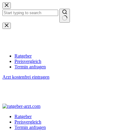
Zum
Inhalt
springen
Keine
Ergebnisse
Ratgeber
Preisvergleich
Termin anfragen
Arzt kostenfrei eintragen
Ratgeber
Preisvergleich
Termin anfragen