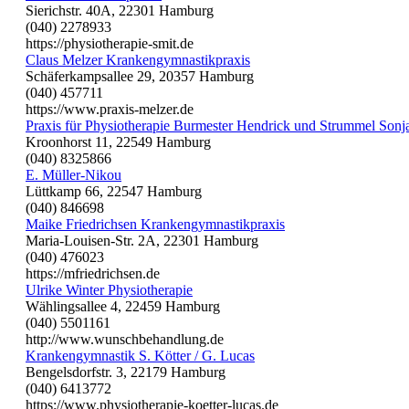
Sierichstr. 40A, 22301 Hamburg
(040) 2278933
https://physiotherapie-smit.de
Claus Melzer Krankengymnastikpraxis
Schäferkampsallee 29, 20357 Hamburg
(040) 457711
https://www.praxis-melzer.de
Praxis für Physiotherapie Burmester Hendrick und Strummel Sonj
Kroonhorst 11, 22549 Hamburg
(040) 8325866
E. Müller-Nikou
Lüttkamp 66, 22547 Hamburg
(040) 846698
Maike Friedrichsen Krankengymnastikpraxis
Maria-Louisen-Str. 2A, 22301 Hamburg
(040) 476023
https://mfriedrichsen.de
Ulrike Winter Physiotherapie
Wählingsallee 4, 22459 Hamburg
(040) 5501161
http://www.wunschbehandlung.de
Krankengymnastik S. Kötter / G. Lucas
Bengelsdorfstr. 3, 22179 Hamburg
(040) 6413772
https://www.physiotherapie-koetter-lucas.de