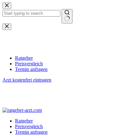
Zum
Inhalt
springen
Keine
Ergebnisse
Ratgeber
Preisvergleich
Termin anfragen
Arzt kostenfrei eintragen
Ratgeber
Preisvergleich
Termin anfragen