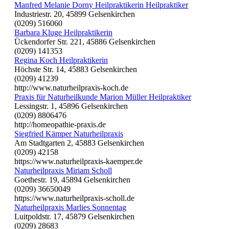
Manfred Melanie Dorny Heilpraktikerin Heilpraktiker
Industriestr. 20, 45899 Gelsenkirchen
(0209) 516060
Barbara Kluge Heilpraktikerin
Ückendorfer Str. 221, 45886 Gelsenkirchen
(0209) 141353
Regina Koch Heilpraktikerin
Höchste Str. 14, 45883 Gelsenkirchen
(0209) 41239
http://www.naturheilpraxis-koch.de
Praxis für Naturheilkunde Marion Müller Heilpraktiker
Lessingstr. 1, 45896 Gelsenkirchen
(0209) 8806476
http://homeopathie-praxis.de
Siegfried Kämper Naturheilpraxis
Am Stadtgarten 2, 45883 Gelsenkirchen
(0209) 42158
https://www.naturheilpraxis-kaemper.de
Naturheilpraxis Miriam Scholl
Goethestr. 19, 45894 Gelsenkirchen
(0209) 36650049
https://www.naturheilpraxis-scholl.de
Naturheilpraxis Marlies Sonnentag
Luitpoldstr. 17, 45879 Gelsenkirchen
(0209) 28683