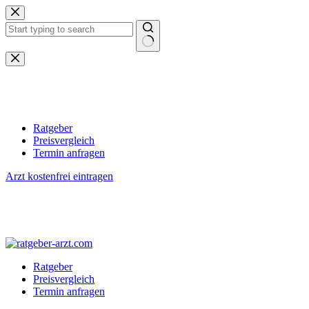
Zum
Inhalt
springen
Keine
Ergebnisse
Ratgeber
Preisvergleich
Termin anfragen
Arzt kostenfrei eintragen
Ratgeber
Preisvergleich
Termin anfragen