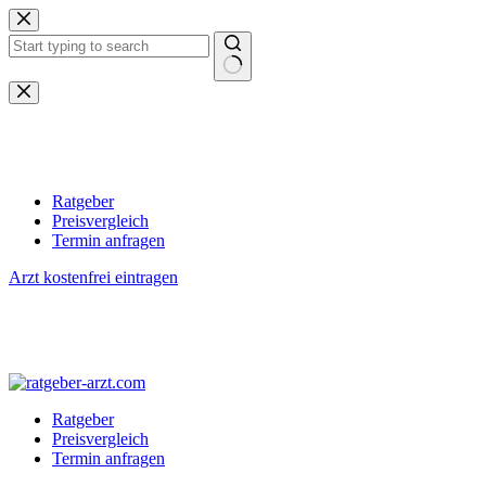
Zum
Inhalt
springen
Keine
Ergebnisse
Ratgeber
Preisvergleich
Termin anfragen
Arzt kostenfrei eintragen
Ratgeber
Preisvergleich
Termin anfragen