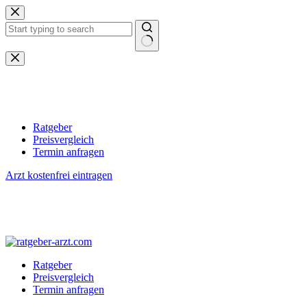
Zum
Inhalt
springen
Keine
Ergebnisse
Ratgeber
Preisvergleich
Termin anfragen
Arzt kostenfrei eintragen
Ratgeber
Preisvergleich
Termin anfragen