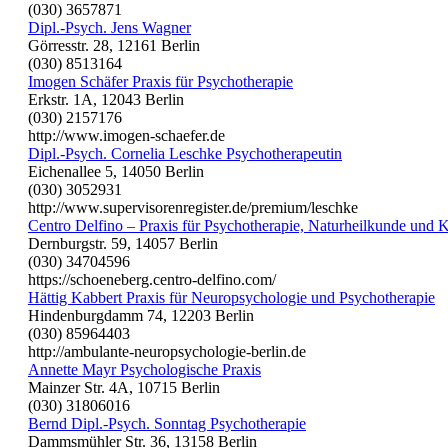
(030) 3657871
Dipl.-Psych. Jens Wagner
Görresstr. 28, 12161 Berlin
(030) 8513164
Imogen Schäfer Praxis für Psychotherapie
Erkstr. 1A, 12043 Berlin
(030) 2157176
http://www.imogen-schaefer.de
Dipl.-Psych. Cornelia Leschke Psychotherapeutin
Eichenallee 5, 14050 Berlin
(030) 3052931
http://www.supervisorenregister.de/premium/leschke
Centro Delfino – Praxis für Psychotherapie, Naturheilkunde und K
Dernburgstr. 59, 14057 Berlin
(030) 34704596
https://schoeneberg.centro-delfino.com/
Hättig Kabbert Praxis für Neuropsychologie und Psychotherapie
Hindenburgdamm 74, 12203 Berlin
(030) 85964403
http://ambulante-neuropsychologie-berlin.de
Annette Mayr Psychologische Praxis
Mainzer Str. 4A, 10715 Berlin
(030) 31806016
Bernd Dipl.-Psych. Sonntag Psychotherapie
Dammsmühler Str. 36, 13158 Berlin