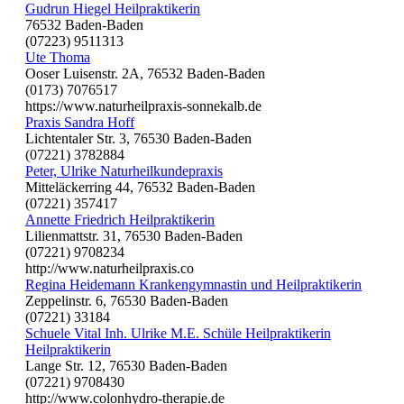
Gudrun Hiegel Heilpraktikerin
76532 Baden-Baden
(07223) 9511313
Ute Thoma
Ooser Luisenstr. 2A, 76532 Baden-Baden
(0173) 7076517
https://www.naturheilpraxis-sonnekalb.de
Praxis Sandra Hoff
Lichtentaler Str. 3, 76530 Baden-Baden
(07221) 3782884
Peter, Ulrike Naturheilkundepraxis
Mitteläckerring 44, 76532 Baden-Baden
(07221) 357417
Annette Friedrich Heilpraktikerin
Lilienmattstr. 31, 76530 Baden-Baden
(07221) 9708234
http://www.naturheilpraxis.co
Regina Heidemann Krankengymnastin und Heilpraktikerin
Zeppelinstr. 6, 76530 Baden-Baden
(07221) 33184
Schuele Vital Inh. Ulrike M.E. Schüle Heilpraktikerin
Heilpraktikerin
Lange Str. 12, 76530 Baden-Baden
(07221) 9708430
http://www.colonhydro-therapie.de