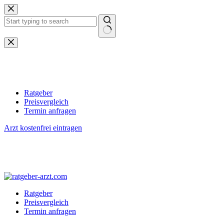
Zum
Inhalt
springen
Keine
Ergebnisse
Ratgeber
Preisvergleich
Termin anfragen
Arzt kostenfrei eintragen
Ratgeber
Preisvergleich
Termin anfragen